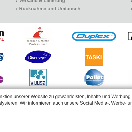
Versand & Lieferung
Rücknahme und Umtausch
ktion unserer Website zu gewährleisten, Inhalte und Werbung 
lysieren. Wir informieren auch unsere Social Media-, Werbe- u
chtungen und freie Berufe, die unsere Produkte im Rahmen ihrer geschäftlichen Tätigkeiten an
in Belgien und Luxemburg
-
eCommerce solution powered by Intec Software Engineering