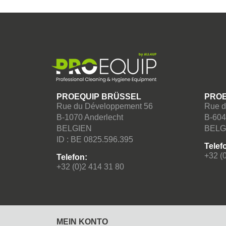
PROEQUIP BRÜSSEL
PROE
Rue du Développement 56
Rue d
B-1070 Anderlecht
B-604
BELGIEN
BELG
ID : BE 0825.596.395
Telef
+32 (
Telefon:
+32 (0)2 414 31 80
MEIN KONTO