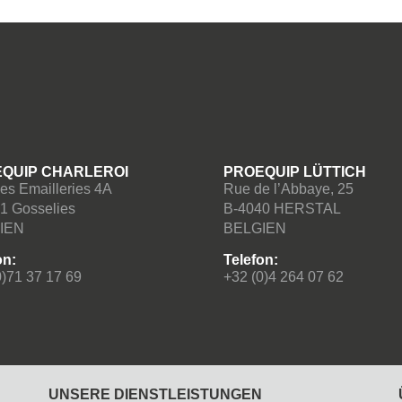
QUIP CHARLEROI
PROEQUIP LÜTTICH
es Emailleries 4A
Rue de l’Abbaye, 25
1 Gosselies
B-4040 HERSTAL
IEN
BELGIEN
on:
Telefon:
0)71 37 17 69
+32 (0)4 264 07 62
UNSERE DIENSTLEISTUNGEN