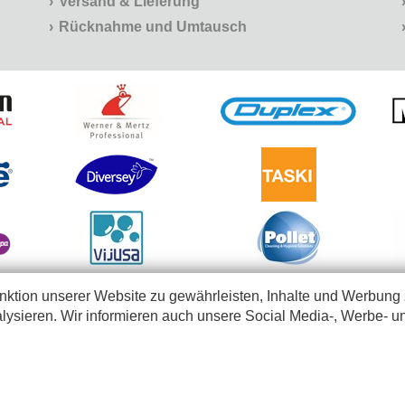
Versand & Lieferung
Rücknahme und Umtausch
ktion unserer Website zu gewährleisten, Inhalte und Werbung 
lysieren. Wir informieren auch unsere Social Media-, Werbe- u
chtungen und freie Berufe, die unsere Produkte im Rahmen ihrer geschäftlichen Tätigkeiten an
in Belgien und Luxemburg
-
eCommerce solution powered by Intec Software Engineering