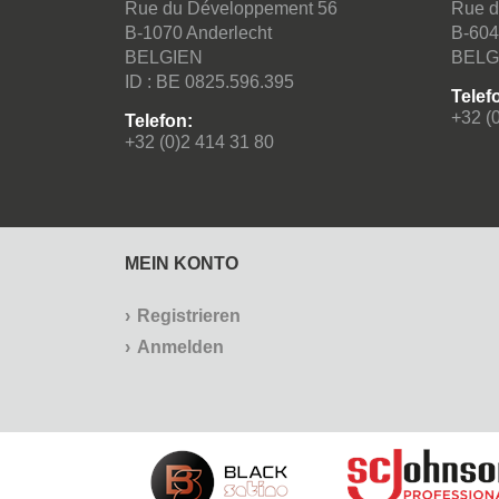
Rue du Développement 56
Rue d
B-1070 Anderlecht
B-604
BELGIEN
BELG
ID : BE 0825.596.395
Telef
+32 (
Telefon:
+32 (0)2 414 31 80
MEIN KONTO
Registrieren
Anmelden