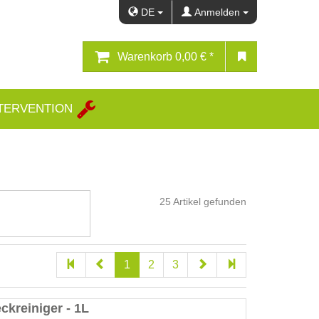
DE
Anmelden
Warenkorb
0,00 € *
TERVENTION
25
Artikel gefunden
1
2
3
eckreiniger - 1L