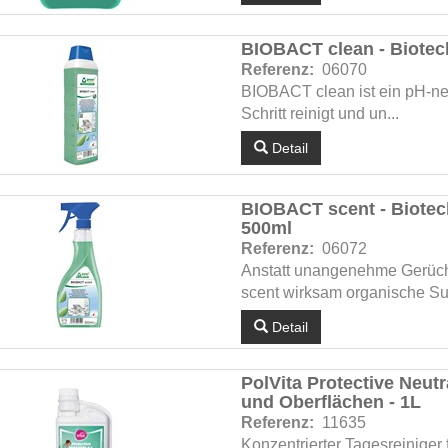
BIOBACT clean - Biotech
Referenz:
06070
BIOBACT clean ist ein pH-neu
Schritt reinigt und un...
Detail
BIOBACT scent - Biotec
500ml
Referenz:
06072
Anstatt unangenehme Gerüch
scent wirksam organische Su.
Detail
PolVita Protective Neutr
und Oberflächen - 1L
Referenz:
11635
Konzentrierter Tagesreinige