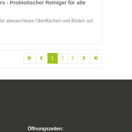
s - Probiotischer Reiniger für alle
r für abwaschbare Oberflächen und Böden auf
1
2
3
Öffnungszeiten: