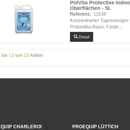
PolVita Protective Indoor
Oberflächen - 5L
Referenz:
11638
Konzentrierter Tagesreinige
Probiotika-Basis. Förde...
Detail
1
bis
12
von
25
Artikel
QUIP CHARLEROI
PROEQUIP LÜTTICH