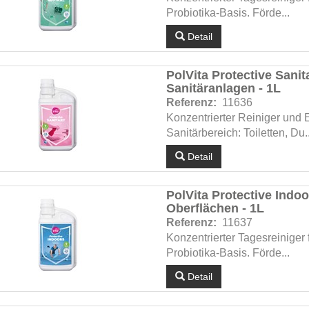
Probiotika-Basis. Förde...
Detail
PolVita Protective Sanit
Sanitäranlagen - 1L
Referenz:
11636
Konzentrierter Reiniger und 
Sanitärbereich: Toiletten, Du..
Detail
PolVita Protective Indoor
Oberflächen - 1L
Referenz:
11637
Konzentrierter Tagesreinige
Probiotika-Basis. Förde...
Detail