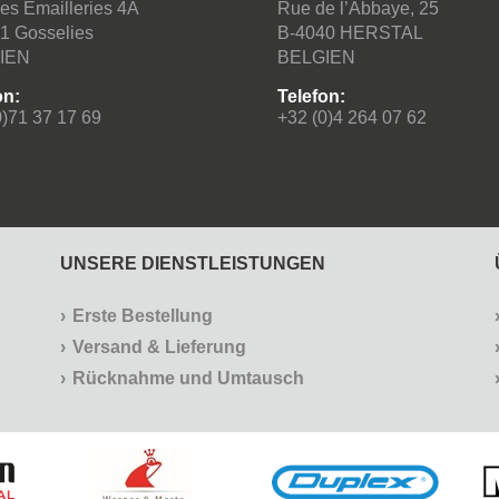
es Emailleries 4A
Rue de l’Abbaye, 25
1 Gosselies
B-4040 HERSTAL
IEN
BELGIEN
on:
Telefon:
0)71 37 17 69
+32 (0)4 264 07 62
UNSERE DIENSTLEISTUNGEN
Erste Bestellung
Versand & Lieferung
Rücknahme und Umtausch