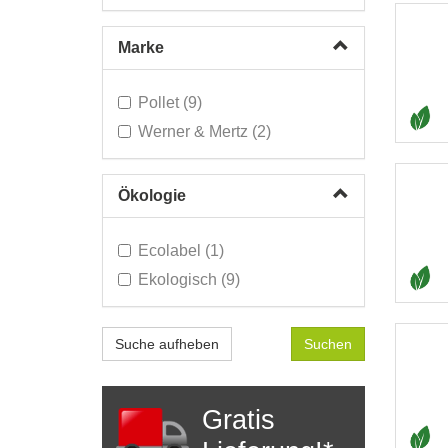
Persönliche Hygiene (56)
Quick & Easy System (7)
Marke
Sanitärreiniger (144)
Pollet (9)
Switch System (8)
Werner & Mertz (2)
TERSANO OZONE (5)
Waschmittel (50)
Zubehör Produkte (34)
Ökologie
Ecolabel (1)
Ekologisch (9)
Suche aufheben
Gratis