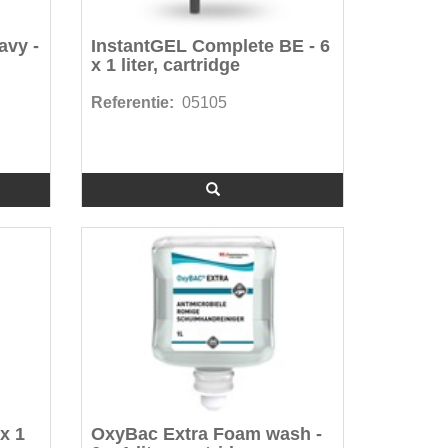
avy -
InstantGEL Complete BE - 6
x 1 liter, cartridge
Referentie:
05105
x 1
OxyBac Extra Foam wash -