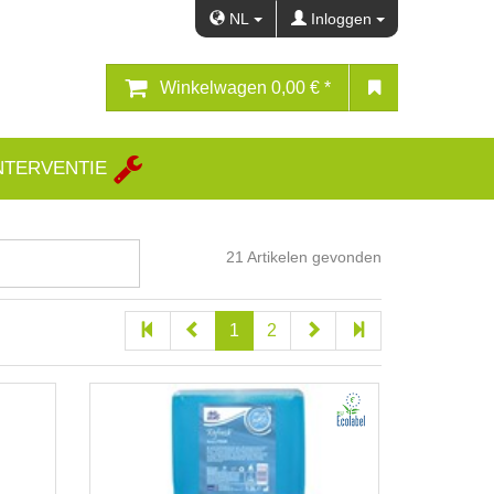
NL
Inloggen
Winkelwagen
0,00 € *
NTERVENTIE
21
Artikelen gevonden
1
2