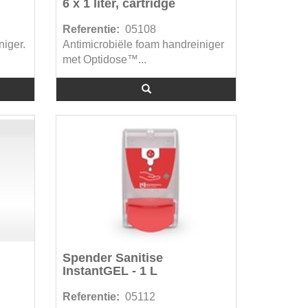
6 x 1 liter, cartridge
Referentie:
05108
niger.
Antimicrobiële foam handreiniger
met Optidose™...
Spender Sanitise
InstantGEL - 1 L
Referentie:
05112