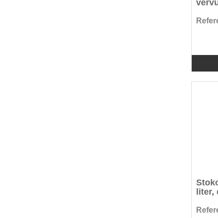
vervu
Numatic (68)
Numatic toebehoren (160)
Refere
P&G (2)
Papernet (40)
Pollet (69)
Pro Formula (22)
Proequip PRO (10)
Rubbermaid (5)
Sanimaid (4)
Santoemma toebehoren (1)
Satino by Wepa (104)
Sprintus (19)
Sprintus toebehoren (24)
Stoko
Taski (7)
liter,
Taski toebehoren (4)
Refere
Tersano (3)