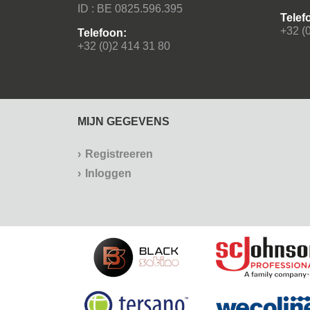
ID : BE 0825.596.395
Telef
+32 (
Telefoon:
+32 (0)2 414 31 80
MIJN GEGEVENS
Registreeren
Inloggen