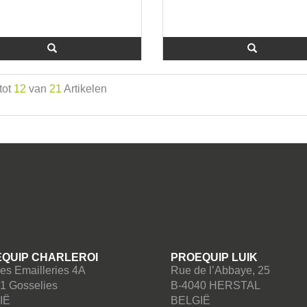
tot
12
van
21
Artikelen
QUIP CHARLEROI
PROEQUIP LUIK
es Emailleries 4A
Rue de l’Abbaye, 25
1 Gosselies
B-4040 HERSTAL
IË
BELGIË