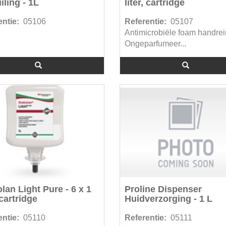
iling - 1L
liter, cartridge
ntie:
05106
Referentie:
05107
Antimicrobiële foam handrei
Ongeparfumeer...
lan Light Pure - 6 x 1
Proline Dispenser
 cartridge
Huidverzorging - 1 L
ntie:
05110
Referentie:
05111