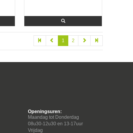
1
2
Openingsuren:
Maandag tot Donderdag
08u30-12u30 en 13-17uur
Vrijdag