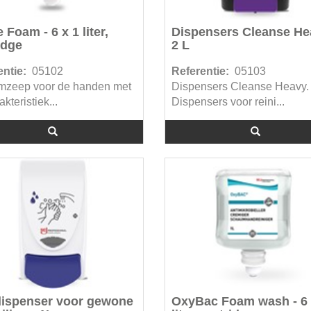
 Foam - 6 x 1 liter,
Dispensers Cleanse He
idge
2 L
ntie:
05102
Referentie:
05103
mzeep voor de handen met
Dispensers Cleanse Heavy.
kteristiek...
Dispensers voor reini...
ispenser voor gewone
OxyBac Foam wash - 6 