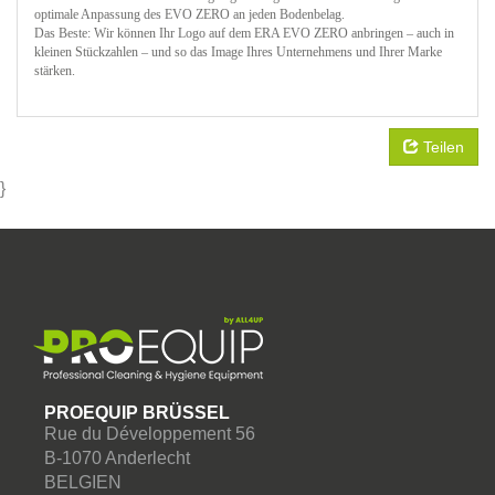
optimale Anpassung des EVO ZERO an jeden Bodenbelag.
Das Beste: Wir können Ihr Logo auf dem ERA EVO ZERO anbringen – auch in
kleinen Stückzahlen – und so das Image Ihres Unternehmens und Ihrer Marke
stärken.
Teilen
}
PROEQUIP BRÜSSEL
Rue du Développement 56
B-1070 Anderlecht
BELGIEN