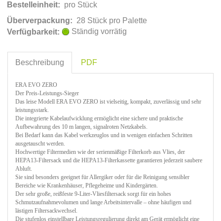
Bestelleinheit:
pro Stück
Überverpackung:
28 Stück pro Palette
Ständig vorrätig
Verfügbarkeit:
Beschreibung
PDF
ERA EVO ZERO
Der Preis-Leistungs-Sieger
Das leise Modell ERA EVO ZERO ist vielseitig, kompakt, zuverlässig und sehr
leistungsstark.
Die integrierte Kabelaufwicklung ermöglicht eine sichere und praktische
Aufbewahrung des 10 m langen, signalroten Netzkabels.
Bei Bedarf kann das Kabel werkzeuglos und in wenigen einfachen Schritten
ausgetauscht werden.
Hochwertige Filtermedien wie der serienmäßige Filterkorb aus Vlies, der
HEPA13-Filtersack und die HEPA13-Filterkassette garantieren jederzeit saubere
Abluft.
Sie sind besonders geeignet für Allergiker oder für die Reinigung sensibler
Bereiche wie Krankenhäuser, Pflegeheime und Kindergärten.
Der sehr große, reißfeste 9-Liter-Vliesfiltersack sorgt für ein hohes
Schmutzaufnahmevolumen und lange Arbeitsintervalle – ohne häufigen und
lästigen Filtersackwechsel.
Die stufenlos einstellbare Leistungsregulierung direkt am Gerät ermöglicht eine