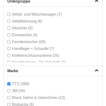
Untergruppe
Reinigungswagen (124)
Rolleimer (3)
Abfall- und Wäschewagen (7)
Signalisation (5)
Abfalltrennung (6)
Systeme zum Entstauben (77)
Abzieher (5)
Teleskopstiele (15)
Einwascher (4)
Zubehör & Produkte (3)
Fensterwischer (26)
Handfeger + Schaufel (7)
Klettverschlusssysteme (25)
Knopfsysteme - Druckknöpfe (2)
Lochsysteme (14)
Marke
Mopsysteme - Rollpressen (1)
Mopsysteme - Vertikalpresse (2)
TTS (399)
Mülleimer (32)
3M (34)
Reinigungswagen für Hotels (4)
Black Satino & GreenGrow (23)
Rolleimer für Mopsysteme (3)
Brabantia (6)