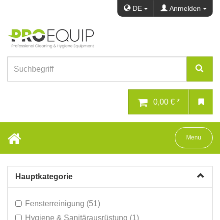
DE
Anmelden
0,00 € *
Toggle navig
Menu
Hauptkategorie
Fensterreinigung (51)
Hygiene & Sanitärausrüstung (1)