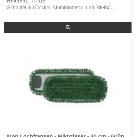
Referenz:
00518
Schaufel mit Deckel, Aluminiumstiel und Stielha...
Taski (7)
Taski Zubehör (4)
Tersano (3)
Tork (207)
TSM (2)
TSM Zubehör (11)
Unger (120)
Unger Classic (127)
Unger ErGo (9)
Unger Pure Water (34)
Vijusa (40)
Vikan (46)
Vileda (168)
V-Part (32)
Wecovi (19)
Mop Lochfransen - Mikrofaser - 40 cm - Grün