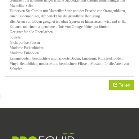
Genießen Sie ab sofort länger frische Sauberkeit mit Carolin Bodenreiniger mit
Marseiller Seife.
Entdecken Sie Carolin mit Marseiller Seife und der Frische von Orangenblüten,
einen Bodenreiniger, der perfekt für die gründliche Reinigung
aller Arten von Böden geeignet ist, ohne Spuren zu hinterlassen, während er Ihr
Zuhause mit einem angenehmen Duft von Orangenblüten parfümiert.
Geeignet für alle Oberflächen
Schiefer
Nicht poröse Fliesen
Moderne Parkettböden
Moderne Fußböden
Laminatböden, beschichtete und lackierte Böden, Linoleum, Kunststoffböden,
Vinyl, Betonböden, moderne und beschichtete Fliesen, Mosaik, für alle Arten von
Schiefer, ...
Teilen
}