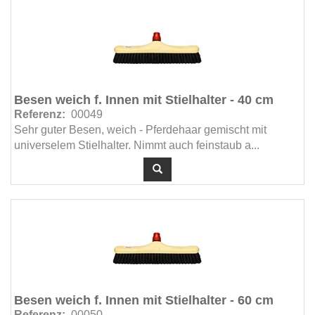
Spülbürsten (4)
Spülmaschinenprodukte (13)
Stahlwolle (9)
Standardrollen (MT1 & JT3) (49)
Standascher mit Mülleimer (2)
Besen weich f. Innen mit Stielhalter - 40 cm
Standascher ohne Mülleimer (4)
Referenz:
00049
Sehr guter Besen, weich - Pferdehaar gemischt mit
Staubmops (77)
universelem Stielhalter. Nimmt auch feinstaub a...
Staubsauger (35)
Staubsauger Staub und Wasser (24)
Staubwedel / Wolfskopf / Duster (13)
Stiele & Halter - Food (1)
Stiele (20)
Tägliche Sanitärreiniger (51)
Taschensysteme (17)
Teppichbodenreiniger (11)
Besen weich f. Innen mit Stielhalter - 60 cm
Teppichreinigungsmaschinen (6)
Referenz:
00050