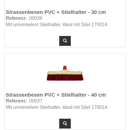
Nagelbürsten (1)
Strassenbesen PVC + Stielhalter - 30 cm
Pads 3M Premium (17)
Referenz:
00036
Mit universelem Stielhalter. Ideal mit Stiel 170014.
Pads Standard Line (19)
Papierhandtücher in V -Fold (PT3 & PT4) (20)
Papierhandtücher Interfolded Z- & W-Fold (PT2)
(32)
Papierkörbe Kunststoff (3)
Papierkörbe Metall (3)
Papierkörbe mit Abfalltrennung (1)
Papiersäcke (25)
Parkett & Laminat (3)
Strassenbesen PVC + Stielhalter - 40 cm
Pedaleimer (25)
Referenz:
00037
Mit universelem Stielhalter. Ideal mit Stiel 170014.
Pedaleimer für Abfalltrennung (2)
Periodischer Unterhalt - Sanitär (24)
Pflegereiniger (12)