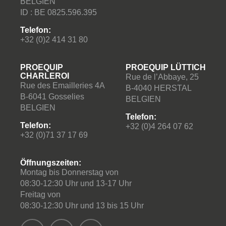
BELGIEN
Waschmittel (21)
ID : BE 0825.596.395
Waschmittel f. Dosiersysteme (8)
Telefon:
Wasserschieber - Food (27)
+32 (0)2 414 31 80
Wasserschläuche (10)
WC Garnituren (17)
PROEQUIP
PROEQUIP LÜTTICH
CHARLEROI
Rue de l’Abbaye, 25
WC Papier Bulk Blatt per Blatt (BT1) (8)
Rue des Emailleries 4A
B-4040 HERSTAL
WC Papier Centerfeed (CF2) (4)
B-6041 Gosselies
BELGIEN
BELGIEN
WC Papier grosse Rollen (JT1 & JT2) (35)
Telefon:
WC TORK (3)
Telefon:
+32 (0)4 264 07 62
+32 (0)71 37 17 69
WC-Bereich (5)
Weichspüler (11)
Öffnungszeiten:
Willmop Zubehör (10)
Montag bis Donnerstag von
Zerstäuber (17)
08:30-12:30 Uhr und 13-17 Uhr
Freitag von
Zubehör & Verbrauchsmaterial Kehrmaschinen (4)
08:30-12:30 Uhr und 13 bis 15 Uhr
Zubehör & Verbrauchsmaterial
Scheuersaugmaschinen (106)