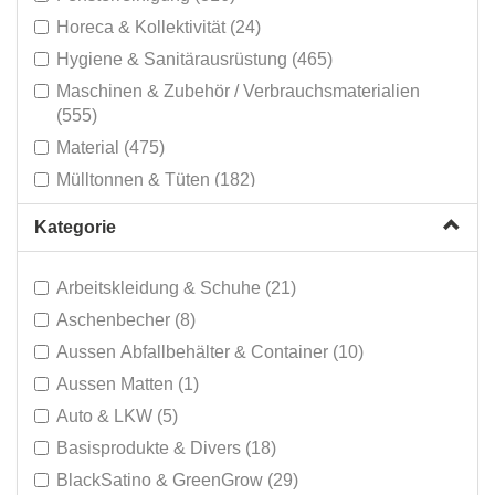
Horeca & Kollektivität (24)
Hygiene & Sanitärausrüstung (465)
Maschinen & Zubehör / Verbrauchsmaterialien
(555)
Material (475)
Mülltonnen & Tüten (182)
Persönlicher Schutz (95)
Kategorie
Reinigungsprodukte (814)
Reinigungswagen & Mopp-Systeme (378)
Arbeitskleidung & Schuhe (21)
Schmutzmatten (14)
Aschenbecher (8)
Sonderverkauf (315)
Aussen Abfallbehälter & Container (10)
Aussen Matten (1)
Auto & LKW (5)
Basisprodukte & Divers (18)
BlackSatino & GreenGrow (29)