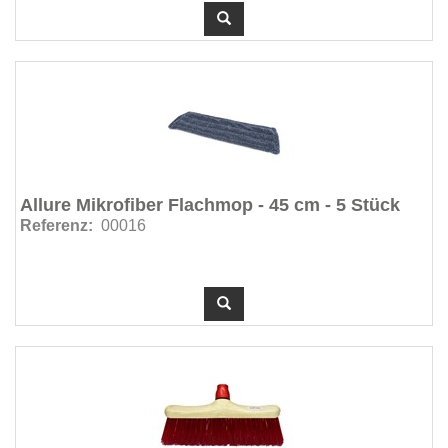
Küchenhandtücher (6)
Küchenrollen (4)
Lochsysteme (14)
Lufterfrischer (2)
Luftverfrischer & Parfums (56)
Matten (9)
Mikrofaser (81)
Allure Mikrofiber Flachmop - 45 cm - 5 Stück
Mopsysteme - Rollpressen (9)
Referenz:
00016
Mopsysteme - Vertikalpresse (8)
Mopsysteme (ohne Presse) (4)
Mülleimer (54)
Müllsäcke < 110 Liter (19)
Müllsäcke < 30 Liter (7)
Müllsäcke > 30 Liter (9)
Müllsäcke BIO Kompostierbar (6)
Müllsackhalter (2)