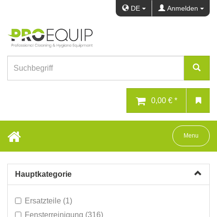
DE
Anmelden
0,00 € *
Toggle navig
Menu
Hauptkategorie
Ersatzteile (1)
Fensterreinigung (316)