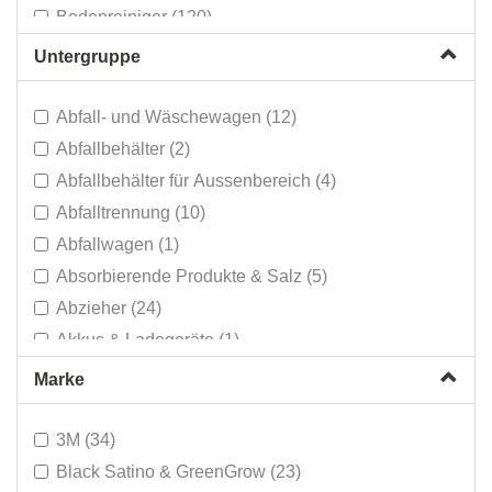
Bodenreiniger (120)
BubbleFlush - Ohne Chemie (1)
Untergruppe
Bürsten & Abzieher (134)
Bürstenmatten (1)
Abfall- und Wäschewagen (12)
Dampf- & Hochdruckreiniger (4)
Abfallbehälter (2)
Desinfektion & Antibak (16)
Abfallbehälter für Aussenbereich (4)
Eimer (14)
Abfalltrennung (10)
Einscheibenmaschinen (78)
Abfallwagen (1)
Einwascher (43)
Absorbierende Produkte & Salz (5)
Einweg-Geschirr (2)
Abzieher (24)
Erste Hilfe (2)
Akkus & Ladegeräte (1)
Esca-TEQ Escalators (9)
Akkus & Ladegeräte (16)
Marke
Fensterreinigungskits (7)
Allesreiniger (55)
Fensterwischer (70)
Anti-Graffiti (6)
3M (34)
Film, Alu & Backpapier (10)
Arbeiitshandschuhe (4)
Black Satino & GreenGrow (23)