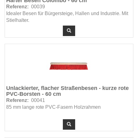
Harter Besen Colombo - 60 cm
Referenz:
00039
Schaumkanonen (2)
Idealer Besen für Bürgersteige, Hallen und Industrie. Mit
Scheuerschwämme & Pads (23)
Stielhalter.
Schrubbürsten - Food (11)
Schrubbürsten (12)
Schuh- und Armüberzieher (3)
Schürzen & Westen & Overaals (12)
Schutzmasken (1)
Schwämme (12)
Seifen / Desinfektion (6)
Unlackierter, flacher Straßenbesen - kurze rote
Servierwagen (4)
PVC-Borsten - 60 cm
Sicherheitsschuhe (12)
Referenz:
00041
Spacevac (2)
85 mm lange rote PVC-Fasern Holzrahmen
Spendersysteme u. Nachfüllungen (41)
Spezialprodukte (3)
Spezielle Pads (12)