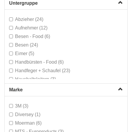
Untergruppe
Abzieher (24)
Aufnehmer (12)
Besen - Food (6)
Besen (24)
Eimer (5)
Handbürsten - Food (6)
Handfeger + Schaufel (23)
Haushaltsleitern (3)
Heizkörperbürsten (2)
Marke
Küchenhandtücher (6)
Mikrofaser (81)
3M (3)
Nagelbürsten (1)
Diversey (1)
Pinsel + Spachtel (2)
Moerman (6)
Scheuerschwämme & Pads (23)
MTS - Europroducts (3)