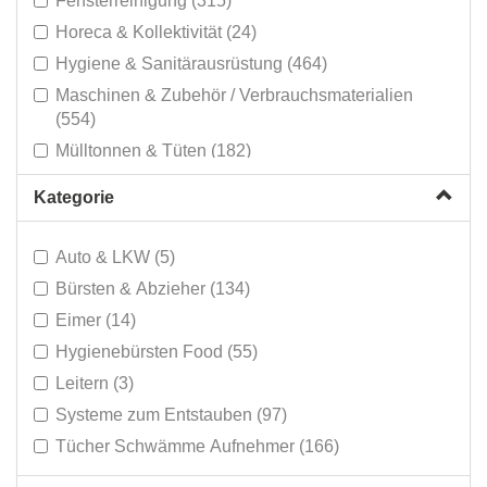
Fensterreinigung (315)
Horeca & Kollektivität (24)
Hygiene & Sanitärausrüstung (464)
Maschinen & Zubehör / Verbrauchsmaterialien
(554)
Mülltonnen & Tüten (182)
Persönlicher Schutz (95)
Kategorie
Reinigungsprodukte (814)
Reinigungswagen & Mopp-Systeme (378)
Auto & LKW (5)
Schmutzmatten (14)
Bürsten & Abzieher (134)
Sonderverkauf (307)
Eimer (14)
Hygienebürsten Food (55)
Leitern (3)
Systeme zum Entstauben (97)
Tücher Schwämme Aufnehmer (166)