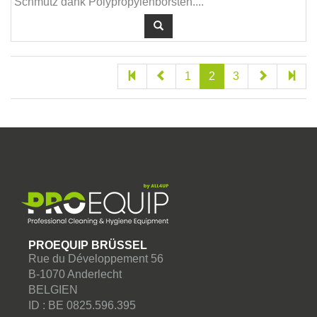
Schmutz dank Polypropylenborsten....
1
2
3
PROEQUIP BRÜSSEL
Rue du Développement 56
B-1070 Anderlecht
BELGIEN
ID : BE 0825.596.395