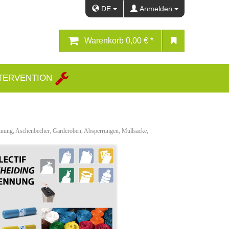
DE
Anmelden
Warenkorb
0,00 € *
TERVENTION
rennung, Aschenbecher, Garderoben, Absperrungen, Müllsäcke,