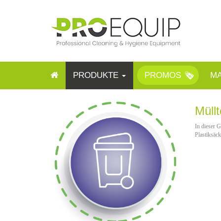
PRODUKTE
PROMOS
M
Müll
In dieser 
Plastiksäck