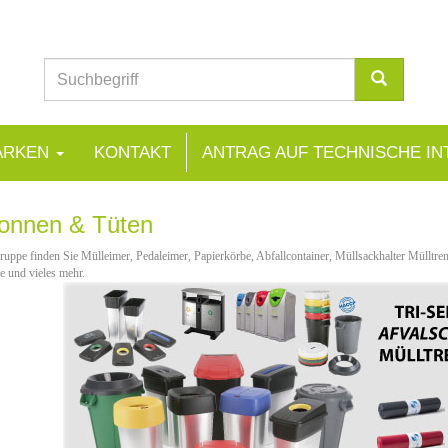
ARKEN
KONTAKT
ANTRAG AUF TECHNISCHE IN
tonnen & Tüten
Gruppe finden Sie Mülleimer, Pedaleimer, Papierkörbe, Abfallcontainer, Müllsackhalter Müllt
e und vieles mehr.