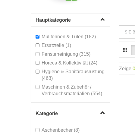
Hauptkategorie
SIE 
Mülltonnen & Tüten (182)
Ersatzteile (1)
Fensterreinigung (315)
Horeca & Kollektivität (24)
Zeige
Hygiene & Sanitärausrüstung
(463)
Maschinen & Zubehör /
Verbrauchsmaterialien (554)
Material (475)
Persönlicher Schutz (95)
Kategorie
Reinigungsprodukte (815)
Reinigungswagen & Mopp-
Aschenbecher (8)