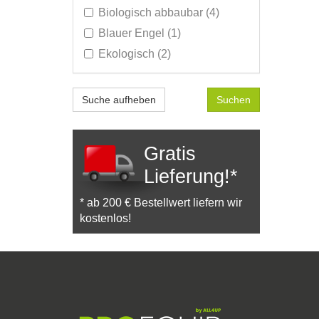
Pedaleimer (25)
Biologisch abbaubar (4)
Pedaleimer für
Blauer Engel (1)
Abfalltrennung (2)
Ekologisch (2)
Standascher mit Mülleimer
(2)
Standascher ohne Mülleimer
Suche aufheben
(4)
Tischabfalleimer (2)
Gratis
Wandaschenbecher (2)
Lieferung!*
Wandmülleimer (2)
Waschkörbe (2)
* ab 200 € Bestellwert liefern wir
kostenlos!