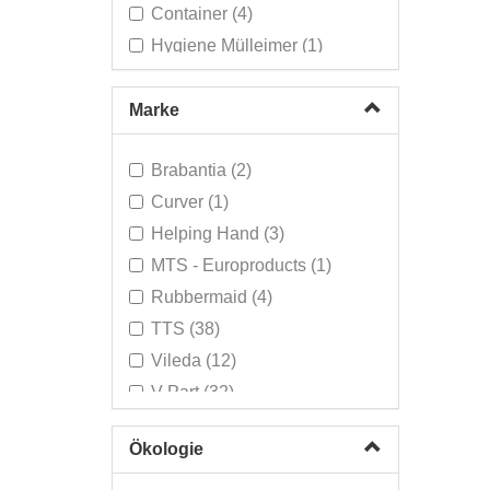
Container (4)
Hygiene Mülleimer (1)
Körbe & Abfalleimer -
Feuerfest (4)
Marke
Küche HACCP (1)
Mülleimer (54)
Brabantia (2)
Müllsäcke < 110 Liter (19)
Curver (1)
Müllsäcke < 30 Liter (7)
Helping Hand (3)
Müllsäcke > 30 Liter (9)
MTS - Europroducts (1)
Müllsäcke BIO
Rubbermaid (4)
Kompostierbar (6)
TTS (38)
Müllsackhalter (2)
Vileda (12)
Papierkörbe Kunststoff (3)
V-Part (32)
Papierkörbe Metall (3)
Papierkörbe mit
Ökologie
Abfalltrennung (1)