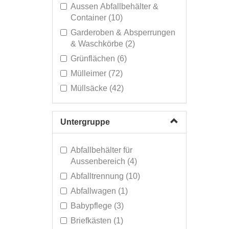
Systeme (378)
Aussen Abfallbehälter &
Schmutzmatten (14)
Container (10)
Sonderverkauf (307)
Garderoben & Absperrungen
& Waschkörbe (2)
Grünflächen (6)
Mülleimer (72)
Müllsäcke (42)
Müllsackhalter (2)
Papierkörbe (11)
Untergruppe
Pedaleimer (29)
Abfallbehälter für
Aussenbereich (4)
Abfalltrennung (10)
Abfallwagen (1)
Babypflege (3)
Briefkästen (1)