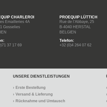
QUIP CHARLEROI
PROEQUIP LÜTTICH
es Emailleries 4A
Rue de l’Abbaye, 25
1 Gosselies
B-4040 HERSTAL
IEN
BELGIEN
on:
Telefon:
0)71 37 17 69
+32 (0)4 264 07 62
UNSERE DIENSTLEISTUNGEN
Erste Bestellung
Versand & Lieferung
Rücknahme und Umtausch