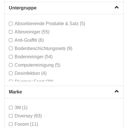
Quick & Easy System (7)
Untergruppe
Sanitärreiniger (144)
Switch System (8)
Absorbierende Produkte & Salz (5)
TERSANO OZONE (5)
Allesreiniger (55)
Waschmittel (50)
Anti-Graffiti (6)
Zubehör Produkte (34)
Bodenbeschichtungssets (9)
Bodenreiniger (54)
Computerreinigung (5)
Desinfektion (4)
Diversey Food (29)
Entflecker & Textilsprays (7)
Marke
Flaschen - Dosierer (15)
Food - Unterhalt (48)
3M (1)
Grundreiniger (16)
Diversey (93)
Hand- Körperpflege (14)
Fooom (11)