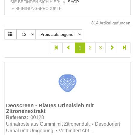
SIE BEFINDEN SICH HIER:
SHOP
Spezialprodukte (3)
REINIGUNGSPRODUKTE
Spülmaschinenprodukte (13)
814
Artikel gefunden
Tägliche Sanitärreiniger (51)
Teppichbodenreiniger (11)
Unterhaltsprodukte (13)
1
2
3
Versiegelungprodukte (14)
Waschmittel (21)
Waschmittel f. Dosiersysteme (8)
Weichspüler (11)
Zerstäuber (17)
Deoscreen - Blaues Urinalsieb mit
Zitronenextrakt
Referenz:
00128
Urinalroste aus Gummi mit Zitronenduft. • Desodoriert
Urinal und Umgebung. • Verhindert Abf...