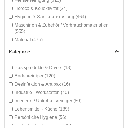
Fensterreinigung (315)
Horeca & Kollektivität (24)
Hygiene & Sanitärausrüstung (464)
Maschinen & Zubehör / Verbrauchsmaterialien
(555)
Material (475)
Mülltonnen & Tüten (182)
Kategorie
Persönlicher Schutz (95)
Reinigungswagen & Mopp-Systeme (378)
Basisprodukte & Divers (18)
Schmutzmatten (14)
Bodenreiniger (120)
Sonderverkauf (307)
Desinfektion & Antibak (16)
Industrie - Werkstätten (40)
Interieur- / Unterhaltsreiniger (80)
Lebensmittel - Küche (139)
Persönliche Hygiene (56)
Probiotische & Enzyme (25)