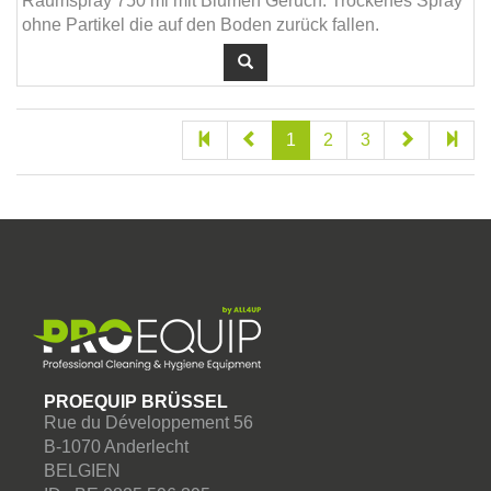
Raumspray 750 ml mit Blumen Geruch. Trockenes Spray
ohne Partikel die auf den Boden zurück fallen.
1
2
3
PROEQUIP BRÜSSEL
Rue du Développement 56
B-1070 Anderlecht
BELGIEN