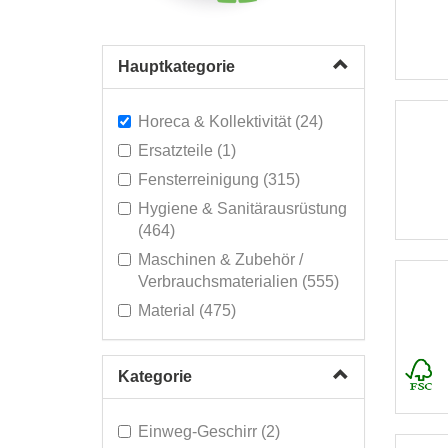
Hauptkategorie
Horeca & Kollektivität (24)
Ersatzteile (1)
Fensterreinigung (315)
Hygiene & Sanitärausrüstung
(464)
Maschinen & Zubehör /
Verbrauchsmaterialien (555)
Material (475)
Mülltonnen & Tüten (182)
Persönlicher Schutz (95)
Kategorie
Reinigungsprodukte (814)
Reinigungswagen & Mopp-
Einweg-Geschirr (2)