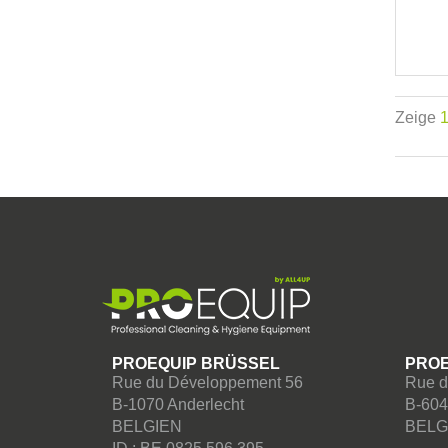
Zeige
PROEQUIP BRÜSSEL
PROE
Rue du Développement 56
Rue d
B-1070 Anderlecht
B-604
BELGIEN
BELG