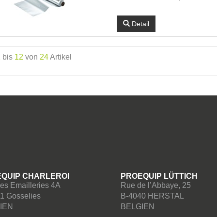
Detail
1
bis
12
von
24
Artikel
QUIP CHARLEROI
PROEQUIP LÜTTICH
es Emailleries 4A
Rue de l’Abbaye, 25
1 Gosselies
B-4040 HERSTAL
IEN
BELGIEN