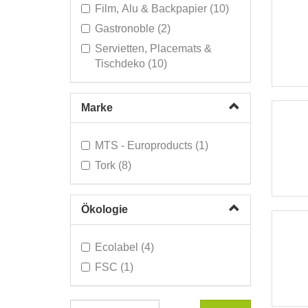
Systeme (378)
Film, Alu & Backpapier (10)
Schmutzmatten (14)
Gastronoble (2)
Sonderverkauf (307)
Servietten, Placemats &
Tischdeko (10)
Marke
MTS - Europroducts (1)
Tork (8)
Ökologie
Ecolabel (4)
FSC (1)