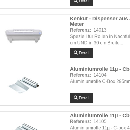
Detail
Kenkut - Dispenser aus 
Meter
Referenz:
14013
Speziell für Rollen in Nachfü
cm UND in 30 cm Breite...
Detail
Aluminiumrolle 11µ - Cb
Referenz:
14104
Aluminiumrolle C-Box 295m
Detail
Aluminiumrolle 11µ - Cb
Referenz:
14105
Aluminiumrolle 11µ - C-box 