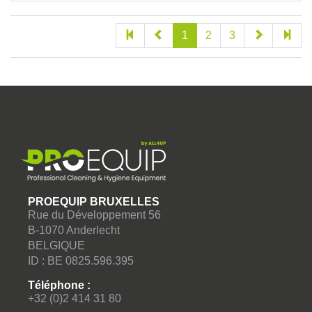
1
2
3
PROEQUIP BRUXELLES
Rue du Développement 56
B-1070 Anderlecht
BELGIQUE
ID : BE 0825.596.395
Téléphone :
+32 (0)2 414 31 80