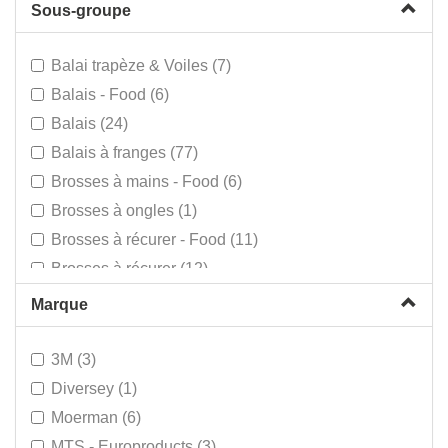
Sous-groupe
Balai trapèze & Voiles (7)
Balais - Food (6)
Balais (24)
Balais à franges (77)
Brosses à mains - Food (6)
Brosses à ongles (1)
Brosses à récurer - Food (11)
Brosses à récurer (12)
Brosses radiateurs (2)
Marque
Brosses vaisselle (4)
Eponges (12)
3M (3)
Eponges récurantes & Pads (23)
Diversey (1)
Escabelles ménagères (3)
Moerman (6)
Essuie cuisine (6)
MTS - Europroducts (3)