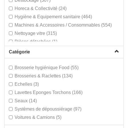
Déstockage (307)
Horeca & Collectivité (24)
Hygiène & Equipement sanitaire (464)
Machines & Accessoires / Consommables (554)
Nettoyage vitre (315)
Pièces détachées (1)
Poubelles & sacs (182)
Catégorie
Produits de nettoyage (814)
Protection individuelle (95)
Brosserie hygiénique Food (55)
Tapis d'entrée (14)
Brosseries & Raclettes (134)
Echelles (3)
Lavettes Eponges Torchons (166)
Seaux (14)
Systèmes de dépoussiérage (97)
Voitures & Camions (5)