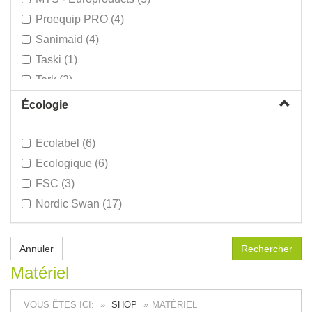
Garnitures WC (17)
Proequip PRO (4)
Laine d'acier (9)
Sanimaid (4)
Lavettes - Peaux (22)
Taski (1)
Manches & Supports - Food (1)
Tork (2)
Manches (20)
TTS (101)
Écologie
Microfibres (81)
Unger (1)
Pinceaux + Spatules (2)
Unger Classic (16)
Ecolabel (6)
Plumeau / Tête de loup / Duster (13)
Vikan (9)
Ecologique (6)
Raclettes - Food (27)
Vileda (70)
FSC (3)
Raclettes (24)
Wecovi (4)
Nordic Swan (17)
Ramassette + balayette (23)
Seaux (5)
Annuler
Torchons (12)
Matériel
Vikan (4)
VOUS ÊTES ICI:
SHOP
MATÉRIEL