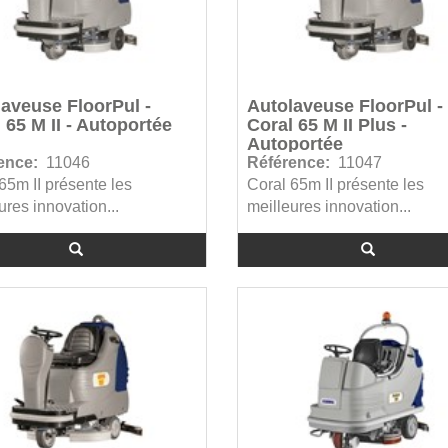
aveuse FloorPul -
Autolaveuse FloorPul -
 65 M II - Autoportée
Coral 65 M II Plus -
Autoportée
ence:
11046
Référence:
11047
65m II présente les
Coral 65m II présente les
ures innovation...
meilleures innovation...