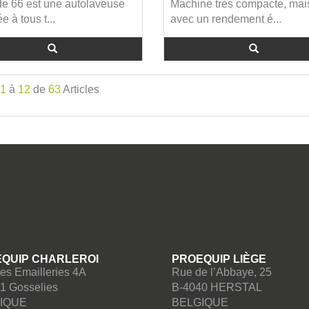
e 66 est une autolaveuse
Machine très compacte, mai
e à tous t...
avec un rendement é...
1
à
12
de
63
Articles
QUIP CHARLEROI
PROEQUIP LIÈGE
es Emailleries 4A
Rue de l’Abbaye, 25
1 Gosselies
B-4040 HERSTAL
IQUE
BELGIQUE