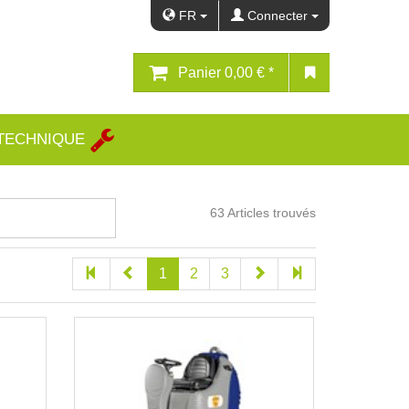
FR
Connecter
Panier
0,00 € *
 TECHNIQUE
63
Articles trouvés
1
2
3