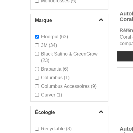
Monobrosses (5)
Professional Eau chaude (2)
Autol
Professional Eau froide (2)
Coral
Marque
Référ
Floorpul (63)
Coral 
compac
3M (34)
Black Satino & GreenGrow
(23)
Brabantia (6)
Columbus (1)
Columbus Accessoires (9)
Curver (1)
Diversey (114)
Duplex (13)
Écologie
Duplex Accesoires (20)
Autol
Recyclable (3)
Excentr (7)