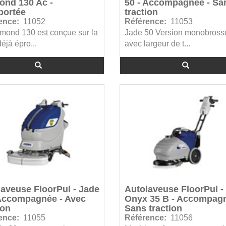
ond 130 Ac -
50 - Accompagnée - Sa
portée
traction
ence:
11052
Référence:
11053
mond 130 est conçue sur la
Jade 50 Version monobross
éjà épro...
avec largeur de t...
aveuse FloorPul - Jade
Autolaveuse FloorPul -
 Accompagnée - Avec
Onyx 35 B - Accompagn
ion
Sans traction
ence:
11055
Référence:
11056