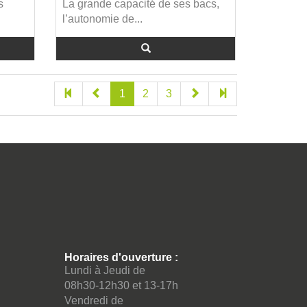
s
La grande capacité de ses bacs,
l’autonomie de...
1
2
3
Horaires d'ouverture :
Lundi à Jeudi de
08h30-12h30 et 13-17h
Vendredi de