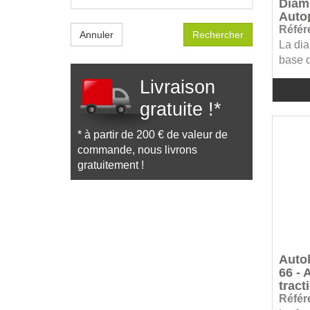
Diam
Excentr Accessoires &
Auto
consommables (57)
Référ
Annuler
La dia
Floorpul Accessoires (83)
base d
Fooom (11)
Livraison
GreenSpeed (5)
gratuite !*
Helping Hand (3)
Makita (17)
* à partir de 200 € de valeur de
Makita Accessoires (3)
commande, nous livrons
gratuitement !
Moerman (8)
MTS - Europroducts (65)
Numatic (68)
Numatic Accessoires &
consommables (160)
Autol
P&G (2)
66 -
Papernet (40)
tract
Référ
Pollet (69)