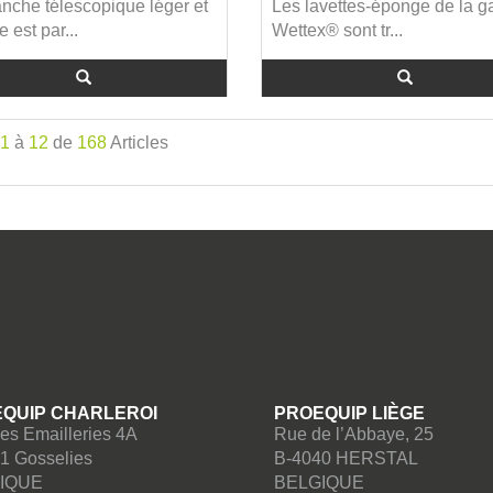
che télescopique léger et
Les lavettes-éponge de la
 est par...
Wettex® sont tr...
1
à
12
de
168
Articles
QUIP CHARLEROI
PROEQUIP LIÈGE
es Emailleries 4A
Rue de l’Abbaye, 25
1 Gosselies
B-4040 HERSTAL
IQUE
BELGIQUE