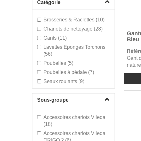
Catégorie
Brosseries & Raclettes (10)
Chariots de nettoyage (28)
Gants
Gants (11)
Bleu -
Lavettes Eponges Torchons
Référ
(56)
Gant d
Poubelles (5)
nature
Poubelles à pédale (7)
Seaux roulants (9)
Single Use (8)
Systèmes de dépoussiérage
Sous-groupe
(4)
Systèmes mops & presses
Accessoires chariots Vileda
(26)
(18)
Accessoires chariots Vileda
ORIGO 2 (6)