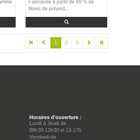
 gamme
Fabriquée à partir de 89 % de
fibres de polyest...
1
2
3
Horaires d'ouverture :
Lundi à Jeudi de
08h30-12h30 et 13-17h
Vendredi de