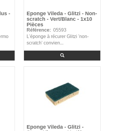
lus -
Eponge Vileda - Glitzi - Non-
scratch - Vert/Blanc - 1x10
Pièces
Référence:
05593
ermo
L'éponge à récurer Glitzi 'non-
scratch' convien...
Eponge Vileda - Glitzi -