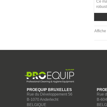
Ce man
Numatic Accessoires &
robuste
consommables (160)
P&G (2)
Papernet (40)
Affiche
Pollet (69)
Pro Formula (22)
Proequip PRO (10)
Rubbermaid (5)
Sanimaid (4)
Santoemma Accessoires (1)
Satino by Wepa (104)
SC Johnson (21)
Sprintus (19)
PROEQUIP BRUXELLES
PROE
Sprintus Accessoires &
Rue du Développement 56
Rue d
consommables (24)
B-1070 Anderlecht
B-604
BELGIQUE
BELG
Taski (7)