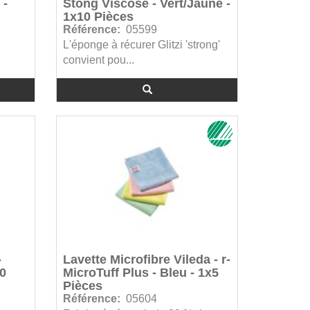
 -
Stong Viscose - Vert/Jaune -
1x10 Pièces
Référence:
05599
L'éponge à récurer Glitzi 'strong'
convient pou...
-
Lavette Microfibre Vileda - r-
10
MicroTuff Plus - Bleu - 1x5
Pièces
Référence:
05604