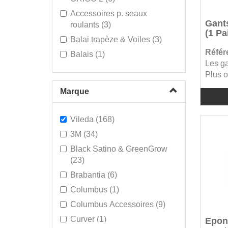
Accessoires p. seaux
Gants
roulants (3)
(1 Pa
Balai trapèze & Voiles (3)
Référ
Balais (1)
Les ga
Chariots p. système mops à
Plus of
presse (4)
Marque
Eponges récurantes & Pads
(11)
Vileda (168)
Essuie cuisine (3)
3M (34)
Gants de ménage (11)
Black Satino & GreenGrow
Lavettes - Peaux (7)
(23)
Manches (4)
Brabantia (6)
Microfibres (34)
Columbus (1)
Plumeau / Tête de loup /
Columbus Accessoires (9)
Duster (1)
Curver (1)
Epong
Poubelles (1)