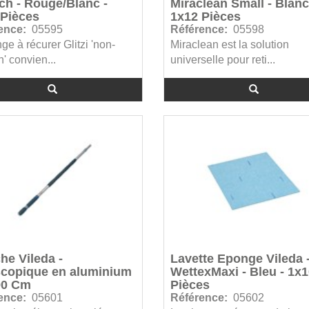
ch - Rouge/Blanc -
Miraclean Small - Blanc
 Pièces
1x12 Pièces
ence:
05595
Référence:
05598
ge à récurer Glitzi 'non-
Miraclean est la solution
h' convien...
universelle pour reti...
e Vileda -
Lavette Eponge Vileda 
scopique en aluminium
WettexMaxi - Bleu - 1x
90 Cm
Pièces
ence:
05601
Référence:
05602