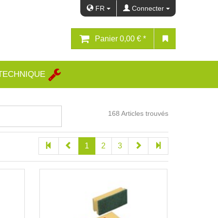
FR
Connecter
Panier
0,00 € *
 TECHNIQUE
168
Articles trouvés
1
2
3