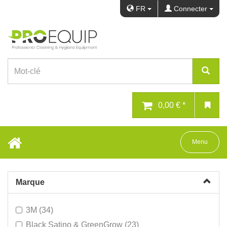
FR
Connecter
0,00 € *
Toggle navig
Menu
Marque
3M (34)
Black Satino & GreenGrow (23)