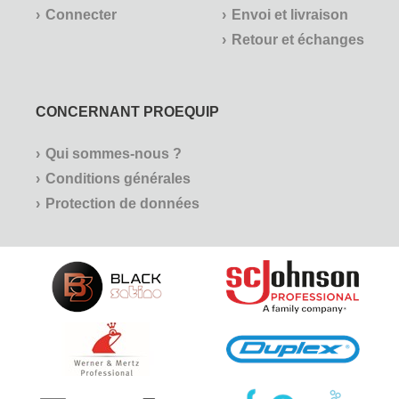
V-Part (32)
Connecter
Envoi et livraison
Wecovi (19)
Retour et échanges
Werner & Mertz (210)
CONCERNANT PROEQUIP
Qui sommes-nous ?
Conditions générales
Protection de données