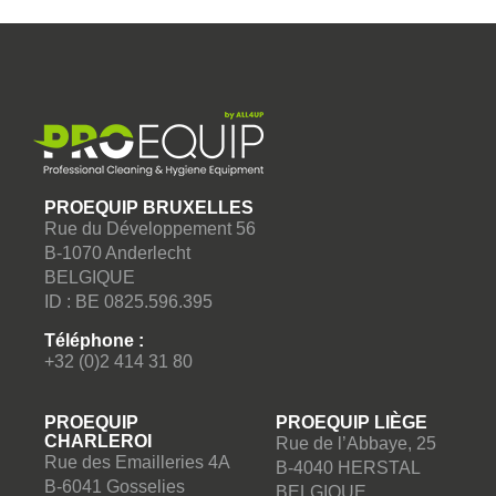
Makita Accessoires (3)
Moerman (8)
MTS - Europroducts (65)
Numatic (68)
Numatic Accessoires & consommables (160)
P&G (2)
Papernet (40)
PROEQUIP BRUXELLES
Rue du Développement 56
Pollet (69)
B-1070 Anderlecht
Pro Formula (22)
BELGIQUE
ID : BE 0825.596.395
Proequip PRO (10)
Rubbermaid (5)
Téléphone :
+32 (0)2 414 31 80
Sanimaid (4)
Santoemma Accessoires (1)
PROEQUIP
PROEQUIP LIÈGE
Satino by Wepa (104)
CHARLEROI
Rue de l’Abbaye, 25
Rue des Emailleries 4A
SC Johnson (21)
B-4040 HERSTAL
B-6041 Gosselies
BELGIQUE
Sprintus (19)