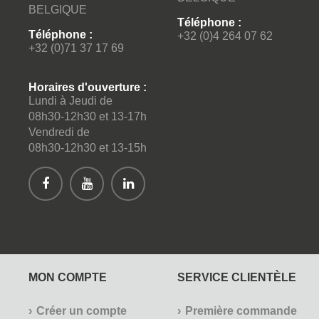
BELGIQUE
Sprintus Accessoires & consommables (24)
Téléphone :
Téléphone :
+32 (0)4 264 07 62
Taski (7)
+32 (0)71 37 17 69
Taski Accessoires (4)
Tersano (3)
Horaires d'ouverture :
Lundi à Jeudi de
Tork (207)
08h30-12h30 et 13-17h
TSM (2)
Vendredi de
TSM Accessoires & consommables (11)
08h30-12h30 et 13-15h
TTS (399)
Unger (120)
Unger Classic (127)
Unger ErGo (9)
Unger Pure Water (34)
Vijusa (40)
MON COMPTE
SERVICE CLIENTÈLE
Vikan (46)
Vileda (168)
Créer un compte
Première commande