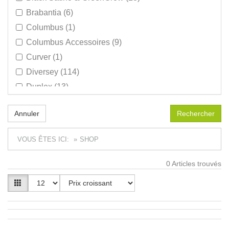
Brabantia (6)
Columbus (1)
Columbus Accessoires (9)
Curver (1)
Diversey (114)
Duplex (13)
Duplex Accesoires (20)
Annuler
Excentr (7)
Excentr Accessoires & consommables (57)
VOUS ÊTES ICI:
SHOP
Floorpul (63)
Floorpul Accessoires (83)
0
Articles trouvés
Fooom (11)
GreenSpeed (5)
Helping Hand (3)
Makita (17)